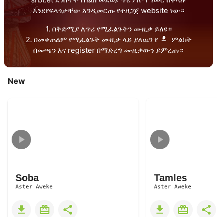
እንደየፍላጎታቸው እንዲመርጡ የተዘጋጀ website ነው።
1. በቅድሚያ ለጥሪ የሚፈልጉትን ሙዚቃ ይለዩ።
2. በመቀጠልም የሚፈልጉት ሙዚቃ ላይ ያለዉን የ
ምልክት
በመጫን እና register በማድረግ ሙዚቃውን ይምረጡ።
New
Soba
Tamles
Aster Aweke
Aster Aweke