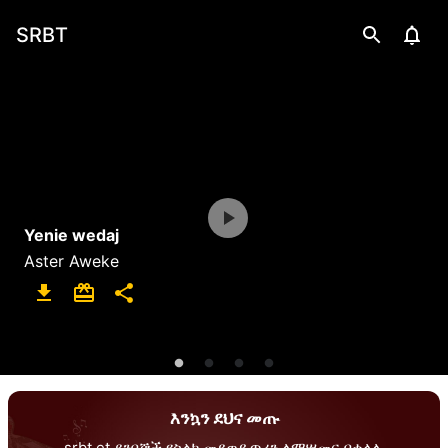
SRBT
Yenie wedaj
Aster Aweke
እንኳን ደህና መጡ
srbt.et ደንበኞች የስልክ መደወያ ጥሪን ለማሣመር በቀላሉ